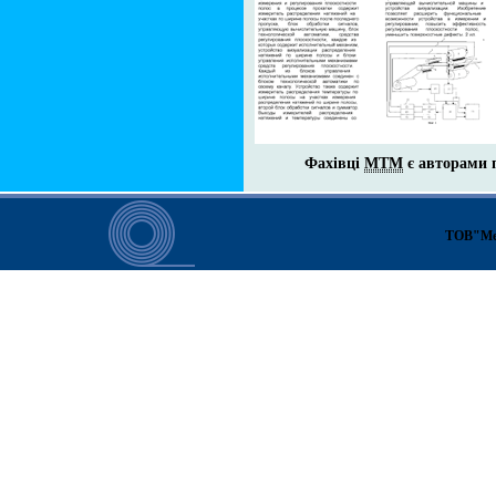
Фахівці
МТМ
є авторами 
ТОВ"Ме