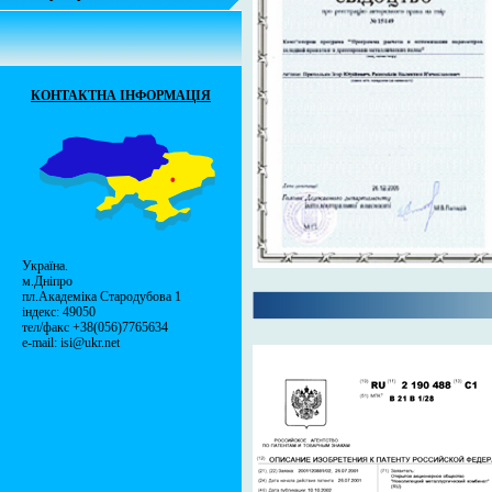
КОНТАКТНА ІНФОРМАЦІЯ
Україна.
м.Дніпро
пл.Академіка Стародубова 1
індекс: 49050
тел/факс +38(056)7765634
e-mail: isi@ukr.net